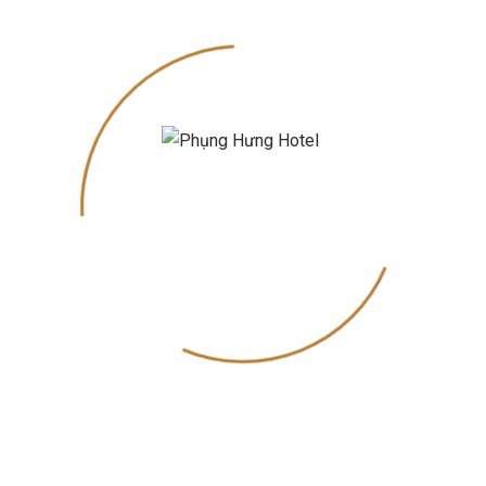
ó mà kế hoạch chuẩn bị cũng không nên xuề
sẽ có không gian sang trọng đẳng cấp, sẽ
cảm và nói ra lời câu hôn dễ dàng hơn.
vị cho màn cầu hôn
uả là thiếu sót lớn. Trước khi bắt đầu tiết
thời gian để cả hai cùng thưởng thức các
GE
còn rất đa dạng và đặc sắc từ món khai
ác nhau. Các món ăn đều được chế biến từ
n viên nhà hàng sẽ tư vấn cho bạn loại rượu
tăng trải nghiệm hương vị của món ăn.
 cho kế hoạch cầu hôn